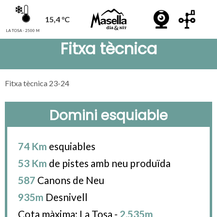
15,4 °C
LA TOSA - 2500 M
Fitxa tècnica
Fitxa tècnica 23-24
Domini esquiable
74 Km
esquiables
53 Km
de pistes amb neu produïda
587
Canons de Neu
935m
Desnivell
Cota màxima: La Tosa -
2.535m