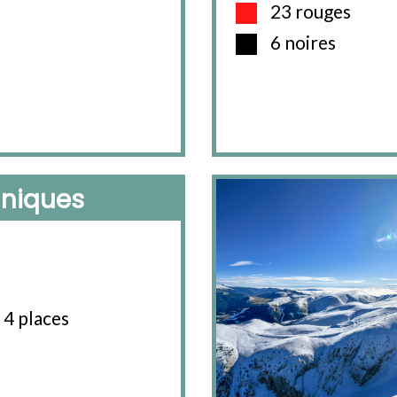
23 rouges
6 noires
niques
 4 places