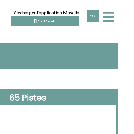
Télécharger l'application Masella
ENG
FRA
CAT
ESP
App Masella
65 Pistes