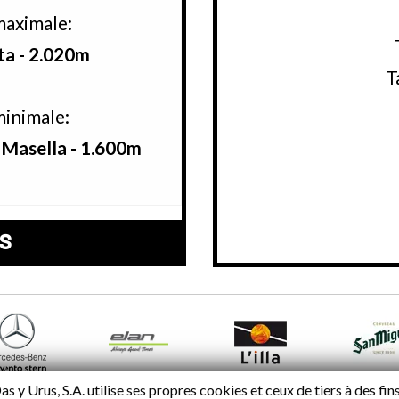
maximale:
ta - 2.020m
T
inimale:
 Masella - 1.600m
s
s y Urus, S.A. utilise ses propres cookies et ceux de tiers à des fin