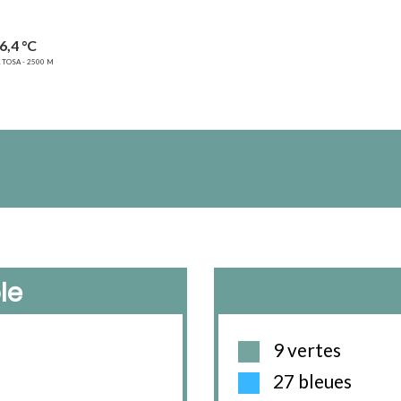
6,4 °C
 TOSA - 2500 M
le
9 vertes
27 bleues