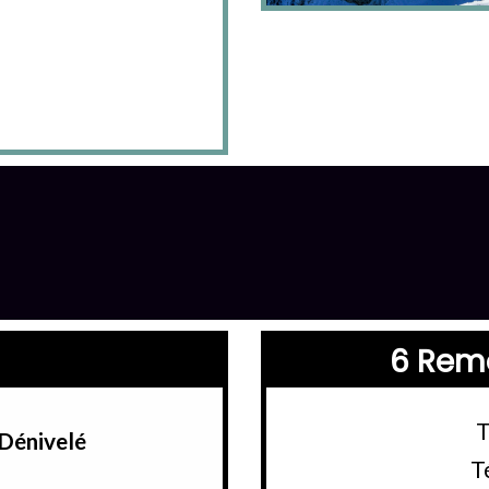
6 Rem
T
Dénivelé
T