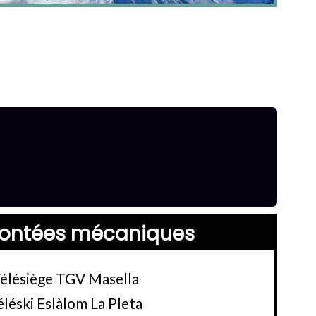
ontées mécaniques
élésiège TGV Masella
éléski Eslàlom La Pleta