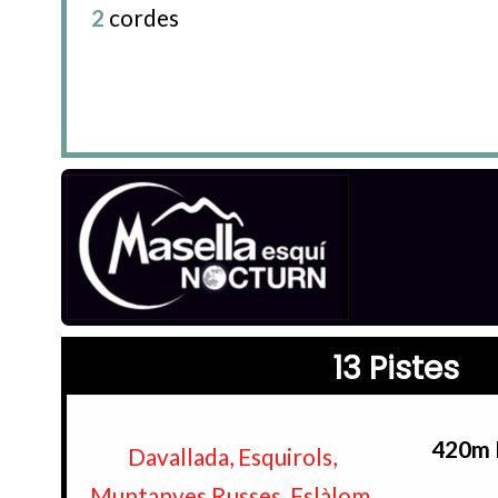
2
cordes
13 Pistes
420m 
Davallada, Esquirols,
Muntanyes Russes, Eslàlom,