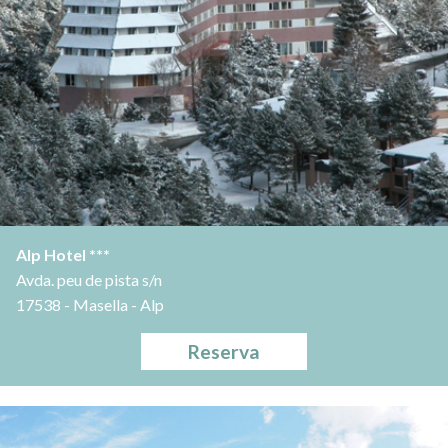
Alp Hotel ***
Avda. peu de pista s/n
17538 - Masella - Alp
Reserva