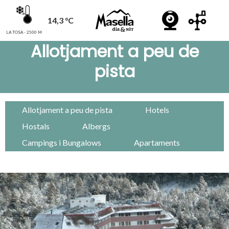
14,3 °C
LA TOSA - 2500 M
Allotjament a peu de
pista
Allotjament a peu de pista
Hotels
Hostals
Albergs
Campings i Bungalows
Apartaments