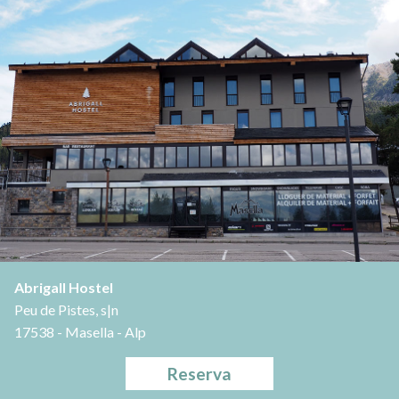
Abrigall Hostel
Peu de Pistes, s|n
17538 - Masella - Alp
Reserva