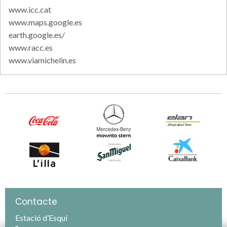
www.icc.cat
www.maps.google.es
earth.google.es/
www.racc.es
www.viamichelin.es
Contacte
Estació d’Esquí