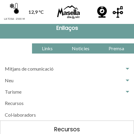
12,9 °C
LA TOSA - 2500 M
Enllaços
Links
Noticies
Premsa
Mitjans de comunicació
Neu
Turisme
Recursos
Col·laboradors
Recursos