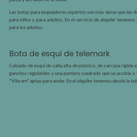
Las botas para esquiadores expertos son más duras que las d
para niños y para adultos. En el servicio de alquiler tenemos b
para los adultos.
Bota de esquí de telemark
Calzado de esquí de caña alta de plástico, de carcasa rígida en
ganchos regulables y una puntera cuadrada que se acobla a l
"Vibram" aptas para andar. En el alquiler tenemos desde la tall