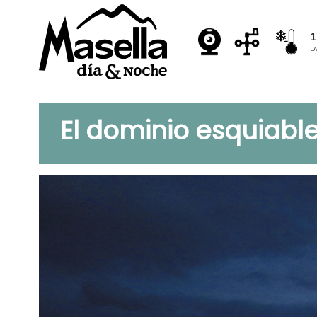
1
LA
El dominio esquiabl