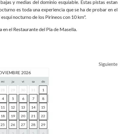
 bajas y medias del dominio esquiable. Estas pistas estan
octurno es toda una experiencia que se ha de probar en el
 esquí nocturno de los Pirineos con 10 km".
 en el Restaurante del Pla de Masella.
Siguiente
OVIEMBRE 2026
mi
ju
vi
sa
do
28
29
30
31
1
4
5
6
7
8
11
12
13
14
15
18
19
20
21
22
25
26
27
28
29
2
3
4
5
6