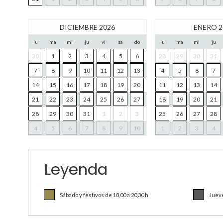
DICIEMBRE 2026
ENERO 2
lu
ma
mi
ju
vi
sa
do
lu
ma
mi
ju
30
1
2
3
4
5
6
28
29
30
31
7
8
9
10
11
12
13
4
5
6
7
14
15
16
17
18
19
20
11
12
13
14
21
22
23
24
25
26
27
18
19
20
21
28
29
30
31
1
2
3
25
26
27
28
4
5
6
7
8
9
10
1
2
3
4
Leyenda
Sábado y festivos de 18,00 a 20,30 h
Jueve